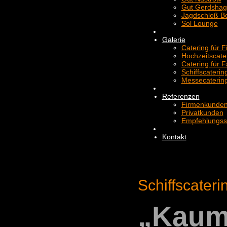
Gut Gerdsha
Jagdschloß Be
Sol Lounge
Galerie
Catering für 
Hochzeitscate
Catering für F
Schiffscaterin
Messecaterin
Referenzen
Firmenkunde
Privatkunden
Empfehlungss
Kontakt
Schiffscateri
„Kaum