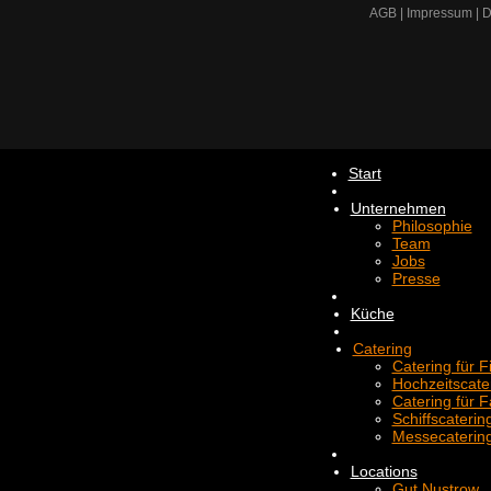
AGB
|
Impressum
|
D
Start
Unternehmen
Philosophie
Team
Jobs
Presse
Küche
Catering
Catering für 
Hochzeitscate
Catering für F
Schiffscaterin
Messecaterin
Locations
Gut Nustrow