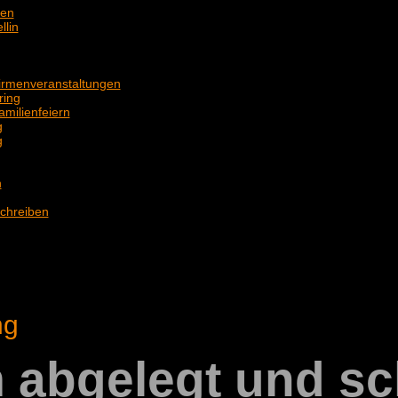
gen
llin
Firmenveranstaltungen
ring
amilienfeiern
g
g
n
chreiben
ng
 abgelegt und s