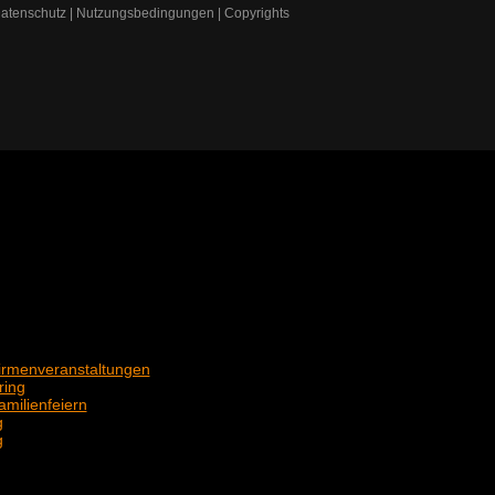
atenschutz
|
Nutzungsbedingungen
|
Copyrights
Firmenveranstaltungen
ring
amilienfeiern
g
g